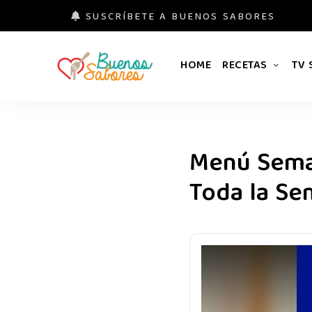
SUSCRÍBETE A BUENOS SABORES
HOME
RECETAS
TV
Buenos
#derretidosPorLaComida
Sabores
Menú Seman
Toda la S