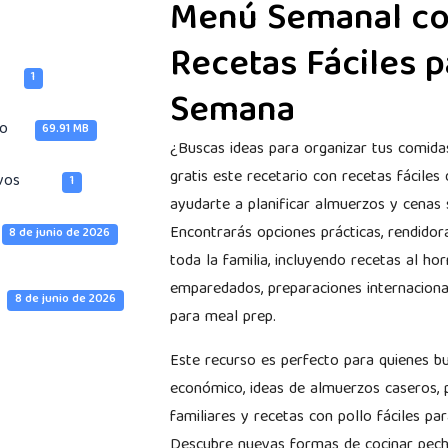
Menú Semanal con
Recetas Fáciles p
1
Semana
vo
69.91 MB
¿Buscas ideas para organizar tus comid
gratis este recetario con recetas fáciles
vos
1
ayudarte a planificar almuerzos y cenas 
Encontrarás opciones prácticas, rendidor
8 de junio de 2026
toda la familia, incluyendo recetas al hor
emparedados, preparaciones internaciona
8 de junio de 2026
para meal prep.
Este recurso es perfecto para quienes 
económico, ideas de almuerzos caseros, p
familiares y recetas con pollo fáciles pa
Descubre nuevas formas de cocinar pechu