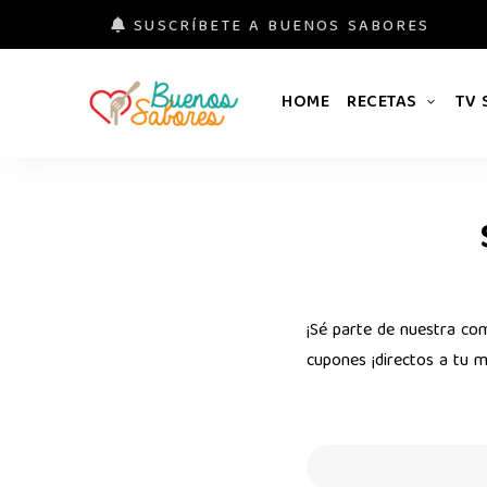
SUSCRÍBETE A BUENOS SABORES
HOME
RECETAS
TV
Buenos
#derretidosPorLaComida
N
Sabores
e
w
s
¡Sé parte de nuestra co
cupones ¡directos a tu ma
l
e