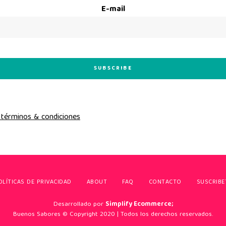
E-mail
 términos & condiciones
OLÍTICAS DE PRIVACIDAD
ABOUT
FAQ
CONTACTO
SUSCRIBE
Desarrollado por
Simplify Ecommerce;
Buenos Sabores © Copyright 2020 | Todos los derechos reservados.