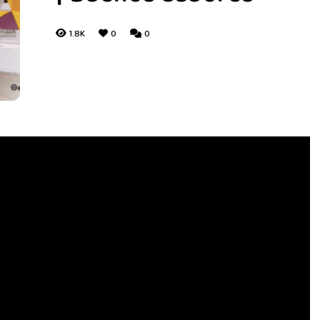
1.8K
0
0