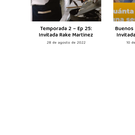
 13:
Temporada 2 – Ep 25:
Buenos 
andez
Invitada Rake Martinez
Invitad
2
28 de agosto de 2022
10 d