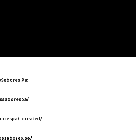
sSabores.Pa:
ssaborespa/
aborespa/_created/
ossabores.pa/