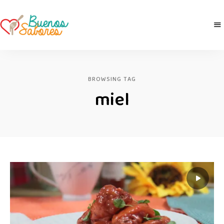
Buenos
derretidosPorLaComida
Sabores
BROWSING TAG
miel