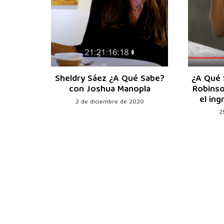
Luiggi-
Sheldry Sáez ¿A Qué Sabe?
¿A Qué 
 el
con Joshua Manopla
Robinso
eto?
el in
2 de diciembre de 2020
2