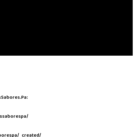
sSabores.Pa:
ssaborespa/
aborespa/_created/