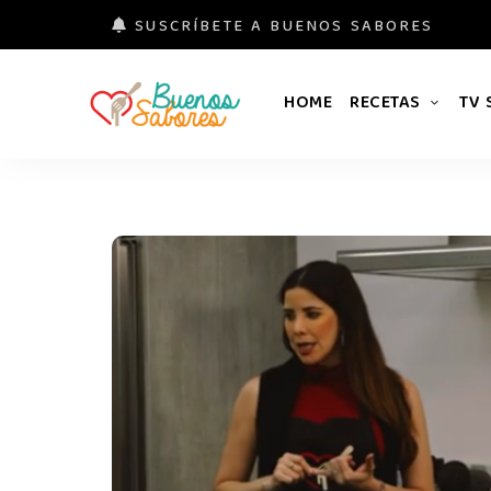
SUSCRÍBETE A BUENOS SABORES
HOME
RECETAS
TV
Buenos
#derretidosPorLaComida
Sabores