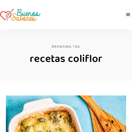
Buenos
derretidosPorLaComida
Sabores
BROWSING TAG
recetas coliflor