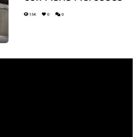
1.5K
0
0