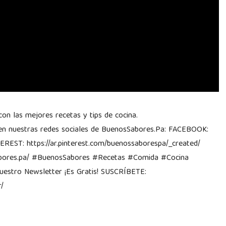
n las mejores recetas y tips de cocina.
n nuestras redes sociales de BuenosSabores.Pa: FACEBOOK:
REST: https://ar.pinterest.com/buenossaborespa/_created/
bores.pa/ #BuenosSabores #Recetas #Comida #Cocina
uestro Newsletter ¡Es Gratis! SUSCRÍBETE:
/