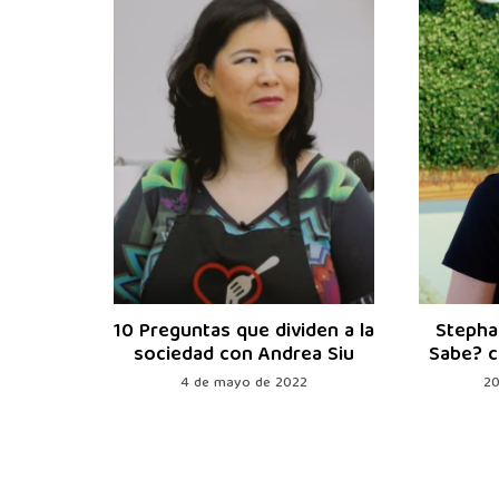
¿A Qué
10 Preguntas que dividen a la
Stepha
anopla
sociedad con Andrea Siu
Sabe? c
ritty
4 de mayo de 2022
20
020