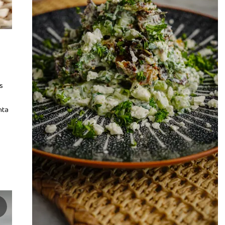
s
nta