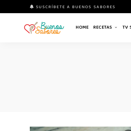
SUSCRÍBETE A BUENOS SABORES
HOME
RECETAS
TV
Buenos
#derretidosPorLaComida
Sabores