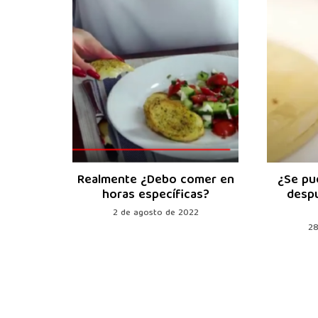
ficios!
Realmente ¿Debo comer en
¿Se pu
horas específicas?
despu
021
2 de agosto de 2022
28