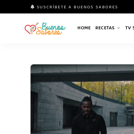
SUSCRÍBETE A BUENOS SABORES
HOME
RECETAS
TV
Buenos
#derretidosPorLaComida
Sabores