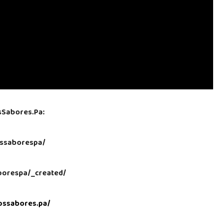
sSabores.Pa:
ssaborespa/
aborespa/_created/
ossabores.pa/