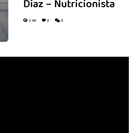
Diaz – Nutricionista
2.4K
0
0