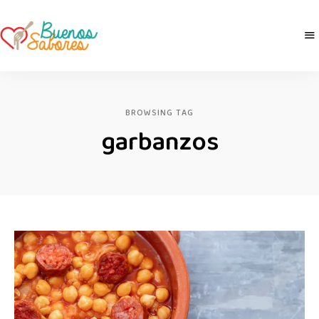
Buenos
derretidosPorLaComida
Sabores
BROWSING TAG
garbanzos