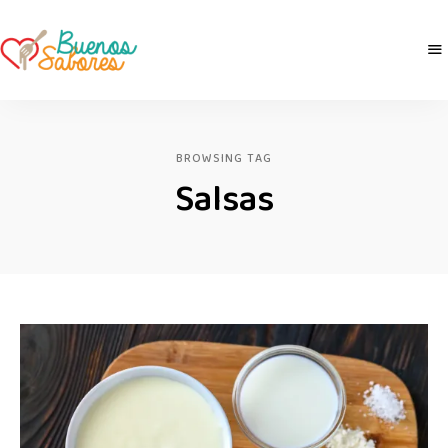
Buenos
derretidosPorLaComida
Sabores
BROWSING TAG
Salsas