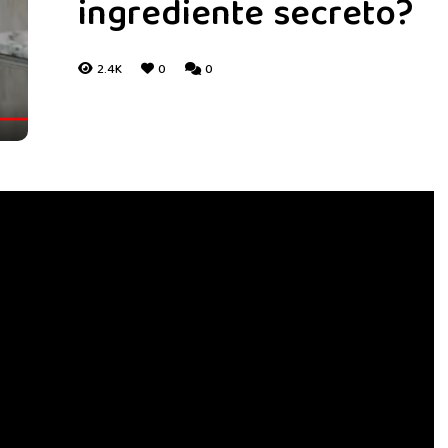
ingrediente secreto?
2.4K
0
0