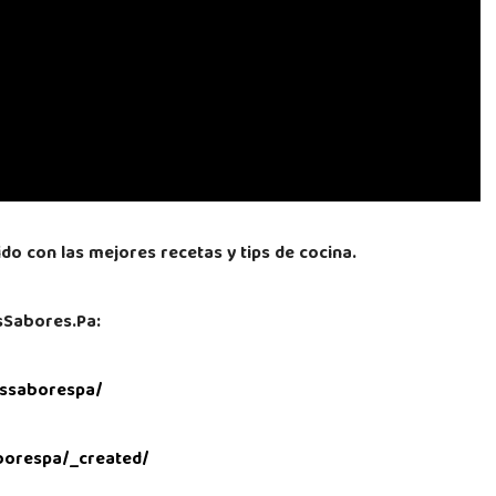
o con las mejores recetas y tips de cocina.
sSabores.Pa:
ssaborespa/
aborespa/_created/