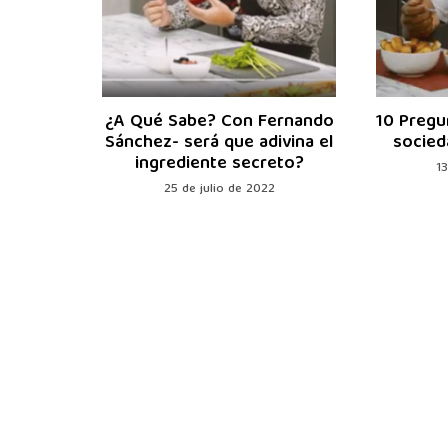
den a la
¿A Qué Sabe? Con Fernando
10 Pregu
yata
Sánchez- será que adivina el
socied
ingrediente secreto?
2
1
25 de julio de 2022