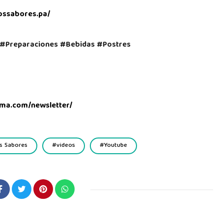
ossabores.pa/
#Preparaciones #Bebidas #Postres
ma.com/newsletter/
s Sabores
videos
Youtube