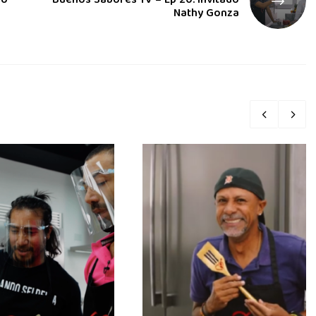
do
Buenos Sabores TV – Ep 20: Invitado
Nathy Gonza