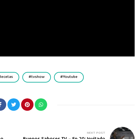
Recetas
tvshow
Youtube
NEXT POST