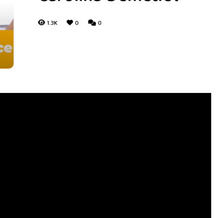
1.3K
0
0