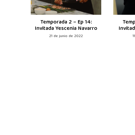
 Ep 24:
Temporada 2 – Ep 14:
Temp
Ramos
Invitada Yescenia Navarro
Invita
021
21 de junio de 2022
1