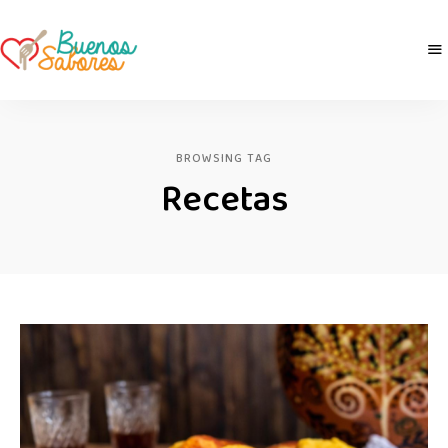
Buenos
derretidosPorLaComida
Sabores
BROWSING TAG
Recetas