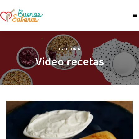
Buenos
derretidosPorLaComida
Sabores
CATEGORÍA
Video recetas