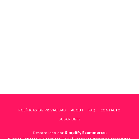
POLÍTICAS DE PRIVACIDAD
ABOUT
FAQ
CONTACTO
SUSCRIBETE
Desarrollado por
Simplify Ecommerce;