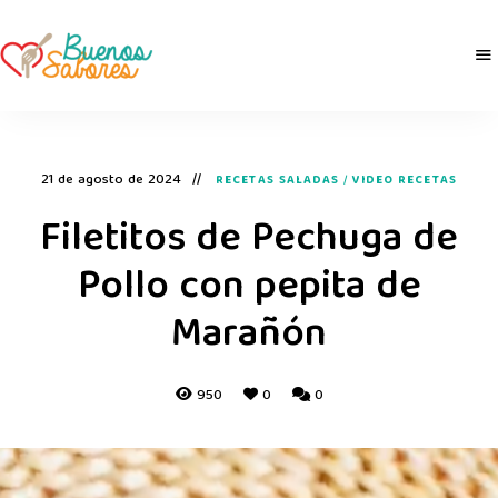
Buenos
derretidosPorLaComida
Sabores
21 de agosto de 2024
RECETAS SALADAS
/
VIDEO RECETAS
Filetitos de Pechuga de
Pollo con pepita de
Marañón
950
0
0