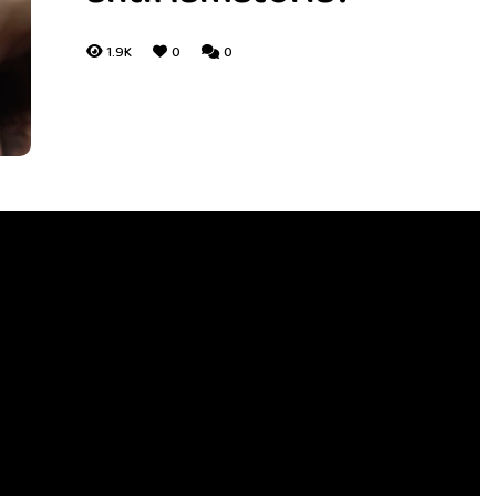
1.9K
0
0