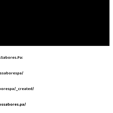
sSabores.Pa:
ssaborespa/
aborespa/_created/
ossabores.pa/