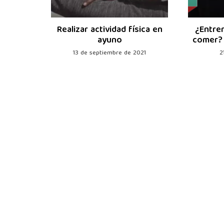
ato de
Realizar actividad física en
¿Entre
ente?
ayuno
comer? 
1
13 de septiembre de 2021
2