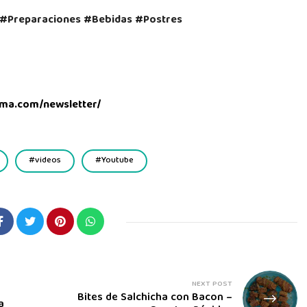
#Preparaciones #Bebidas #Postres
ma.com/newsletter/
videos
Youtube
NEXT POST
Bites de Salchicha con Bacon –
a