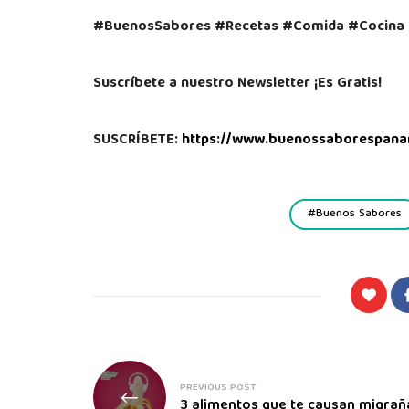
#BuenosSabores #Recetas #Comida #Cocina 
Suscríbete a nuestro Newsletter ¡Es Gratis!
SUSCRÍBETE:
https://www.buenossaborespana
Buenos Sabores
PREVIOUS POST
3 alimentos que te causan migrañ