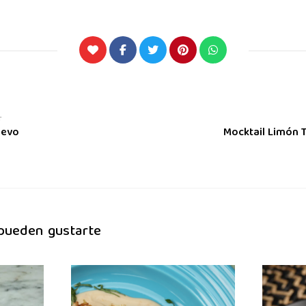
T
uevo
Mocktail Limón T
 pueden gustarte