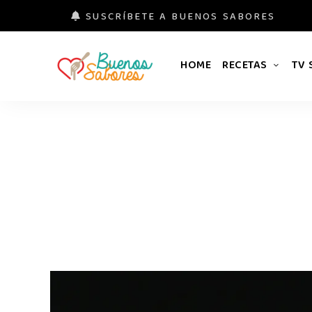
SUSCRÍBETE A BUENOS SABORES
HOME
RECETAS
TV
Buenos
#derretidosPorLaComida
Sabores