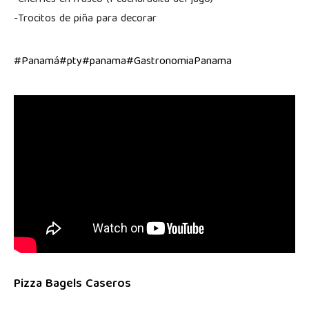
-Cherries en frasco (1 cucharadita del jugo)
-Trocitos de piña para decorar
#Panamá
#pty
#panama
#GastronomiaPanama
Pizza Bagels Caseros