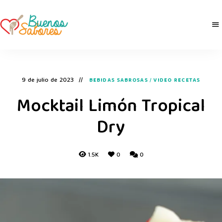
Buenos
derretidosPorLaComida
Sabores
9 de julio de 2023
BEBIDAS SABROSAS
/
VIDEO RECETAS
Mocktail Limón Tropical
Dry
1.5K
0
0