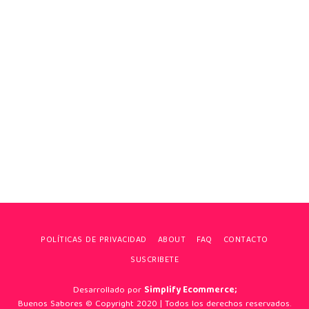
POLÍTICAS DE PRIVACIDAD
ABOUT
FAQ
CONTACTO
SUSCRIBETE
Desarrollado por
Simplify Ecommerce;
Buenos Sabores © Copyright 2020 | Todos los derechos reservados.