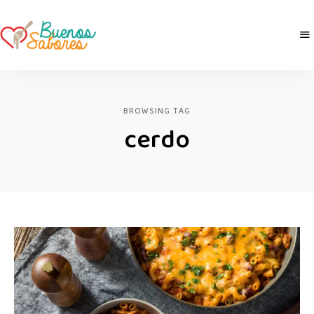
Buenos
derretidosPorLaComida
Sabores
BROWSING TAG
cerdo