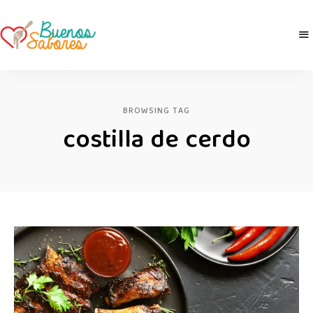
Buenos
derretidosPorLaComida
Sabores
BROWSING TAG
costilla de cerdo