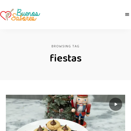
Buenos
derretidosPorLaComida
Sabores
BROWSING TAG
fiestas