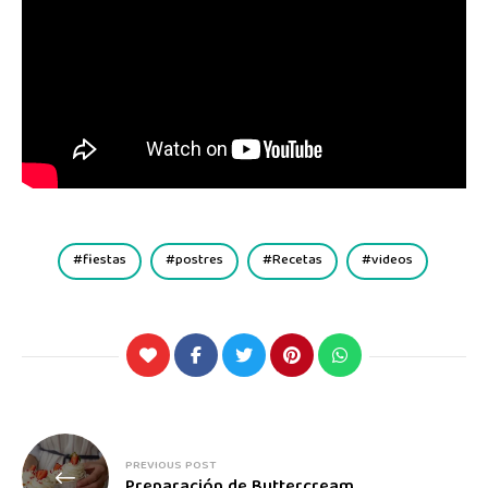
fiestas
postres
Recetas
videos
PREVIOUS POST
Preparación de Buttercream