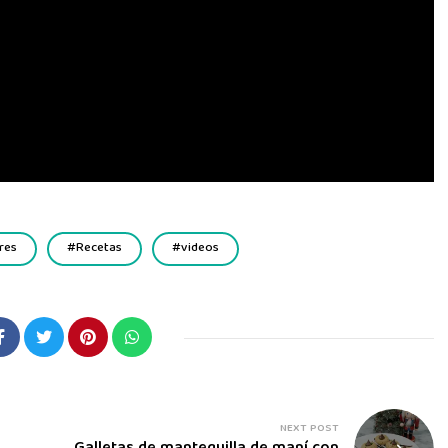
res
Recetas
videos
NEXT POST