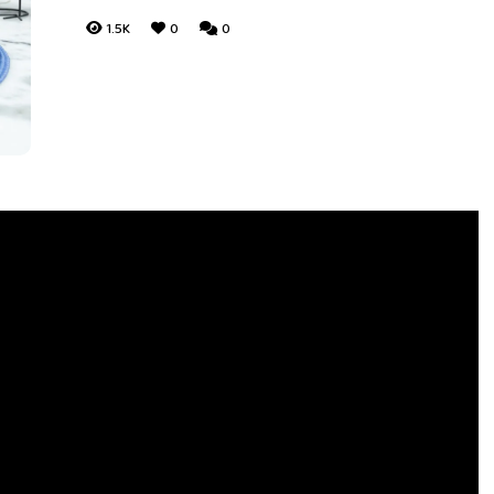
1.5K
0
0