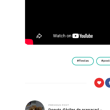
fiestas
post
PREVIOUS POST