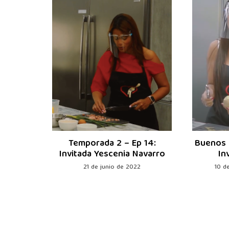
 Ep 27:
Temporada 2 – Ep 14:
Buenos 
endez
Invitada Yescenia Navarro
In
021
21 de junio de 2022
10 d