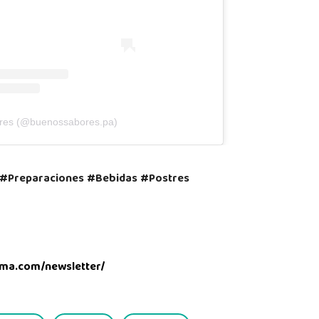
ores (@buenossabores.pa)
#Preparaciones #Bebidas #Postres
ma.com/newsletter/