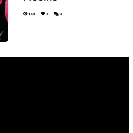
1.6K
3
0