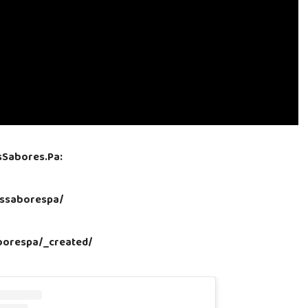
sSabores.Pa:
ssaborespa/
aborespa/_created/