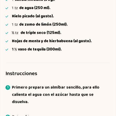
1
sandía mediana (3 kg).
1
tz
de agua (250 ml).
Hielo picado (al gusto).
1
tz
de zumo de limón (250ml).
½
tz
de triple seco (125ml).
Hojas de menta y de hierbabuena (al gusto).
1 ½
vaso de tequila (300ml).
Instrucciones
Primero prepara un almíbar sencillo, para ello
calienta el agua con el azúcar hasta que se
disuelva.