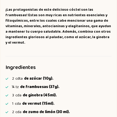
¡Las protagonistas de este delicioso cóctel son las
frambuesas! Estas son muy ricas en nutrientes esenciales y
fitoquímicos, entre los cuales cabe mencionar una gama de
vitaminas, minerales, antocianinas y elagitaninos, que ayudan
a mantener tu cuerpo saludable. Además, combina con otros
ingredientes gloriosos al paladar, como el azúcar, la ginebra
y el vermut.
Ingredientes
2
cdta
de azúcar (10g).
¼
tz
de frambuesas (37g).
3
cda
de ginebra (45ml).
1
cda
de vermut (15ml).
2
cda
de zumo de limón (30 ml).