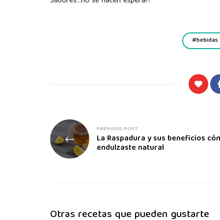
Sabores…no se hacen esperar!
bebidas
PREVIOUS POST
La Raspadura y sus beneficios c
endulzaste natural
Otras recetas que pueden gustarte