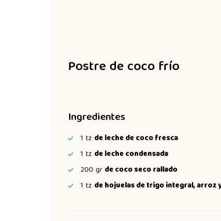
Postre de coco frío
Ingredientes
1
tz
de leche de coco fresca
1
tz
de leche condensada
200
gr
de coco seco rallado
1
tz
de hojuelas de trigo integral, arroz 