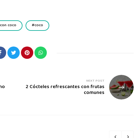
 con coco
coco
NEXT POST
ómo
2 Cócteles refrescantes con frutas
comunes