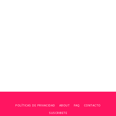
POLÍTICAS DE PRIVACIDAD
ABOUT
FAQ
CONTACTO
SUSCRIBETE