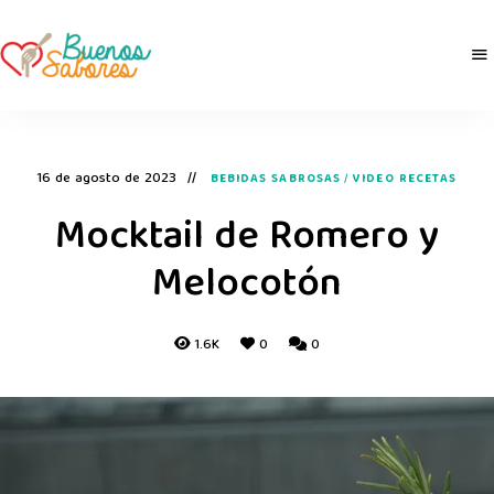
Buenos
derretidosPorLaComida
Sabores
16 de agosto de 2023
BEBIDAS SABROSAS
/
VIDEO RECETAS
Mocktail de Romero y
Melocotón
1.6K
0
0