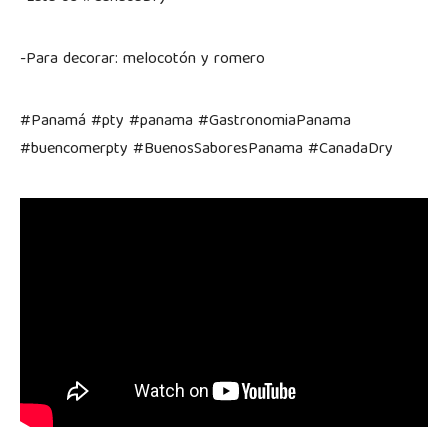
-Para decorar: melocotón y romero
#Panamá #pty #panama #GastronomiaPanama
#buencomerpty #BuenosSaboresPanama #CanadaDry