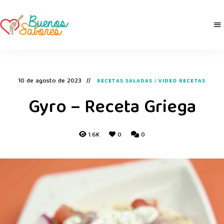
Buenos
derretidosPorLaComida
Sabores
10 de agosto de 2023
RECETAS SALADAS
/
VIDEO RECETAS
Gyro – Receta Griega
1.6K
0
0