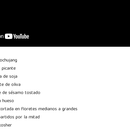
gochujang
 picante
a de soja
te de oliva
te de sésamo tostado
n hueso
, cortada en floretes medianos a grandes
partidos por la mitad
 kosher