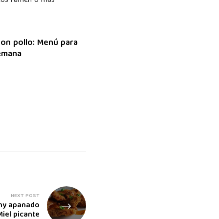
fideos ramen o más
on pollo: Menú para
semana
NEXT POST
chy apanado
iel picante