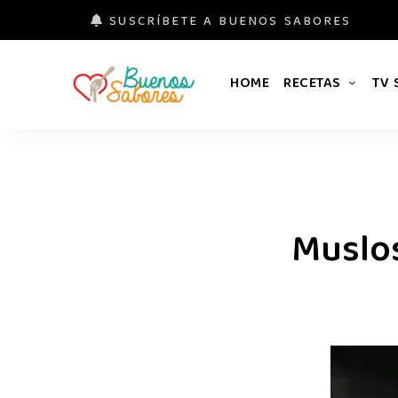
SUSCRÍBETE A BUENOS SABORES
HOME
RECETAS
TV
Buenos
#derretidosPorLaComida
Sabores
Muslos