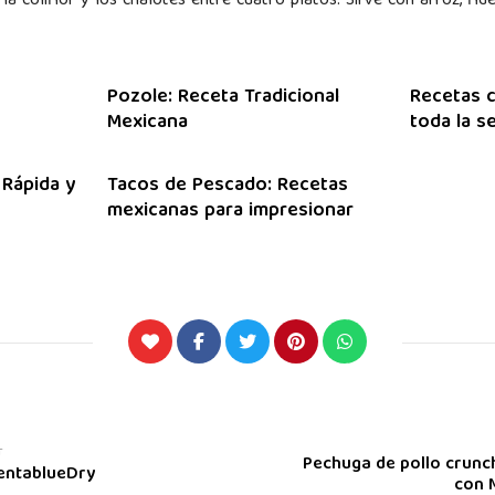
o, la coliflor y los chalotes entre cuatro platos. Sirve con arroz, 
Pozole: Receta Tradicional
Recetas c
Mexicana
toda la 
 Rápida y
Tacos de Pescado: Recetas
mexicanas para impresionar
T
Pechuga de pollo crun
entablueDry
con M