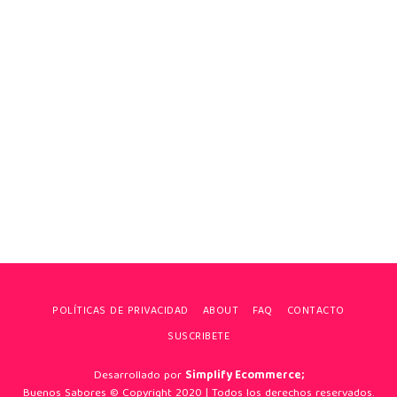
POLÍTICAS DE PRIVACIDAD
ABOUT
FAQ
CONTACTO
SUSCRIBETE
Desarrollado por
Simplify Ecommerce;
Buenos Sabores © Copyright 2020 | Todos los derechos reservados.