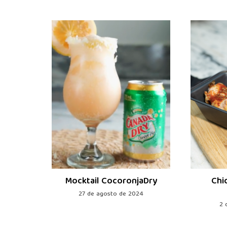
naDry
Mocktail CocoronjaDry
Chi
4
27 de agosto de 2024
2 