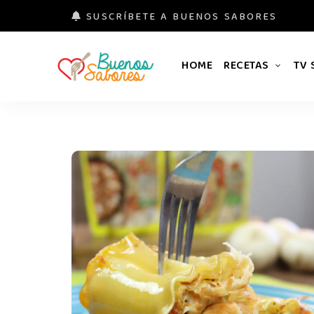
SUSCRÍBETE A BUENOS SABORES
HOME
RECETAS
TV
Buenos
#derretidosPorLaComida
Sabores