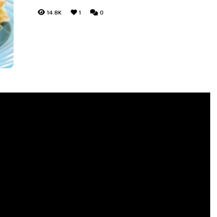
14.8K
1
0