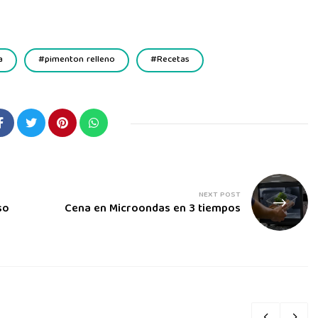
a
pimenton relleno
Recetas
NEXT POST
so
Cena en Microondas en 3 tiempos