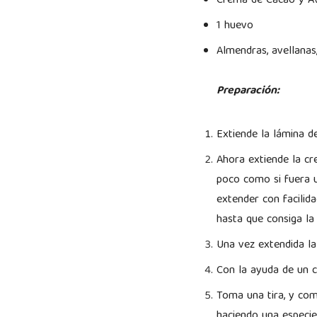
Crema de Cacao y Av
1 huevo
Almendras, avellanas,
Preparación:
Extiende la lámina de
Ahora extiende la c
poco como si fuera u
extender con facilid
hasta que consiga la
Una vez extendida la
Con la ayuda de un c
Toma una tira, y com
haciendo una especie