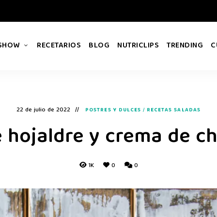
 SHOW
RECETARIOS
BLOG
NUTRICLIPS
TRENDING
C
22 de julio de 2022
POSTRES Y DULCES
/
RECETAS SALADAS
e hojaldre y crema de c
1K
0
0