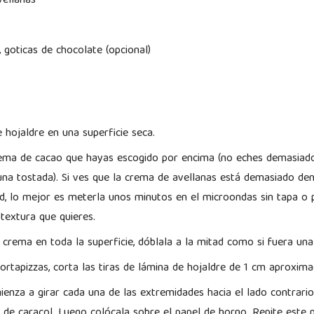
ellanas
 goticas de chocolate (opcional)
 hojaldre en una superficie seca.
rema de cacao que hayas escogido por encima (no eches demasiado
na tostada). Si ves que la crema de avellanas está demasiado den
ad, lo mejor es meterla unos minutos en el microondas sin tapa o
 textura que quieres.
 crema en toda la superficie, dóblala a la mitad como si fuera u
ortapizzas, corta las tiras de lámina de hojaldre de 1 cm aproxi
ienza a girar cada una de las extremidades hacia el lado contrari
 de caracol. Luego colócala sobre el papel de horno. Repite este 