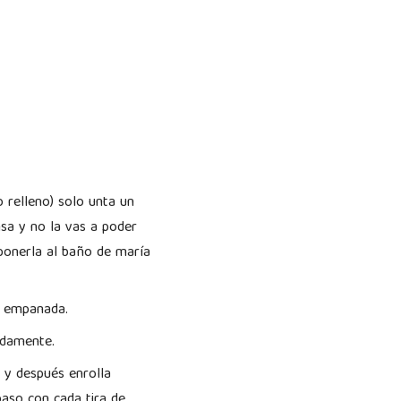
 relleno) solo unta un
sa y no la vas a poder
 ponerla al baño de maría
na empanada.
madamente.
o y después enrolla
paso con cada tira de