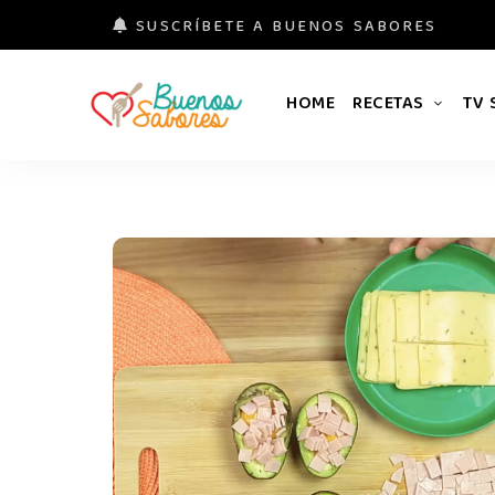
SUSCRÍBETE A BUENOS SABORES
HOME
RECETAS
TV
Buenos
#derretidosPorLaComida
Sabores