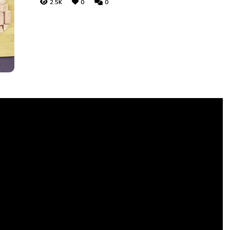
2.5K
0
0