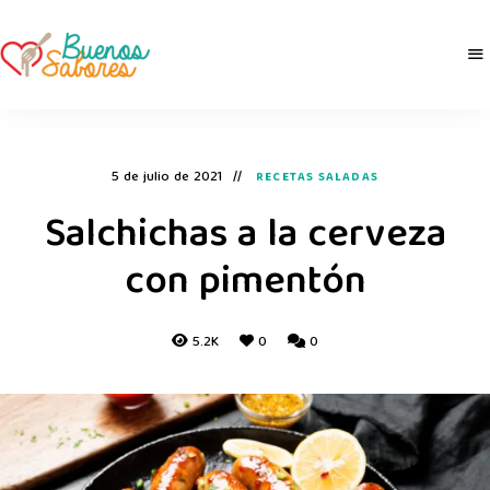
Buenos
derretidosPorLaComida
Sabores
5 de julio de 2021
RECETAS SALADAS
Salchichas a la cerveza
con pimentón
5.2K
0
0