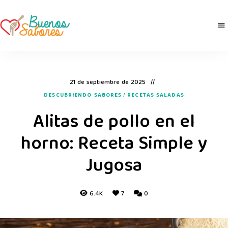
Buenos
derretidosPorLaComida
Sabores
21 de septiembre de 2025
DESCUBRIENDO SABORES
/
RECETAS SALADAS
Alitas de pollo en el
horno: Receta Simple y
Jugosa
6.4K
7
0