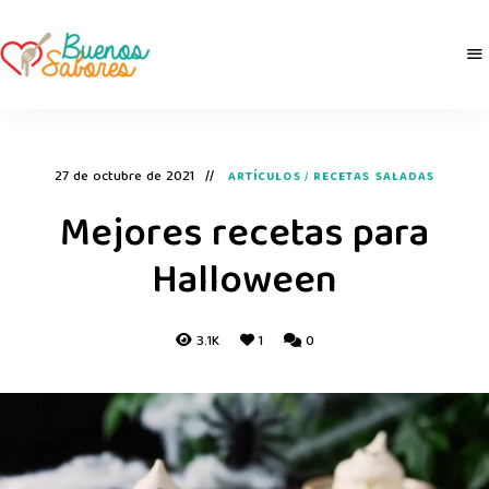
Buenos
derretidosPorLaComida
Sabores
27 de octubre de 2021
ARTÍCULOS
/
RECETAS SALADAS
Mejores recetas para
Halloween
3.1K
1
0