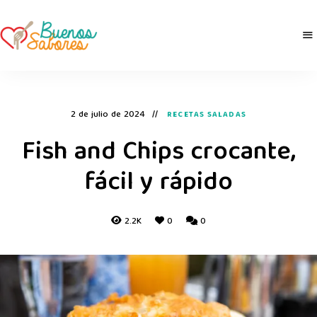
Buenos
derretidosPorLaComida
Sabores
2 de julio de 2024
RECETAS SALADAS
Fish and Chips crocante,
fácil y rápido
2.2K
0
0