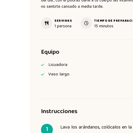
del día”, con él podrás darle a tu cuerpo las vitami
no sentirte cansado a media tarde.
SERVINGS
TIEMPO DE PREPARAC
1
persona
15
minutos
Equipo
Licuadora
Vaso largo
Instrucciones
Lava los arándanos, colócalos en la 