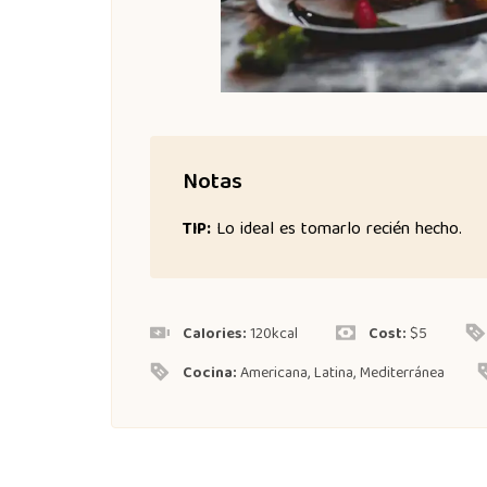
Notas
TIP:
Lo ideal es tomarlo recién hecho.
Calories:
120
kcal
Cost:
$5
Cocina:
Americana, Latina, Mediterránea