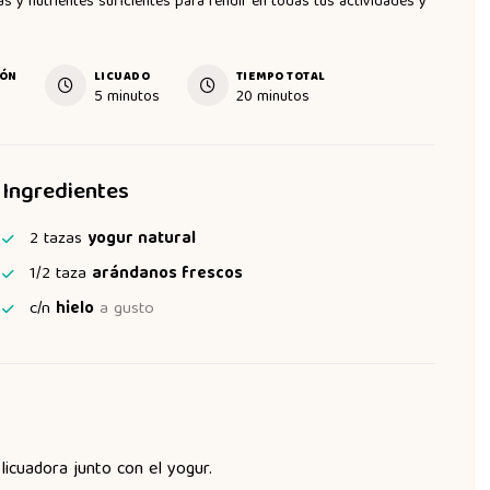
nas y nutrientes suficientes para rendir en todas tus actividades y
IÓN
LICUADO
TIEMPO TOTAL
5
minutos
20
minutos
Ingredientes
2
tazas
yogur natural
1/2
taza
arándanos frescos
c/n
hielo
a gusto
licuadora junto con el yogur.