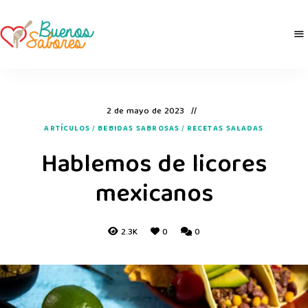
Buenos
derretidosPorLaComida
Sabores
2 de mayo de 2023
ARTÍCULOS
/
BEBIDAS SABROSAS
/
RECETAS SALADAS
Hablemos de licores
mexicanos
2.3K
0
0