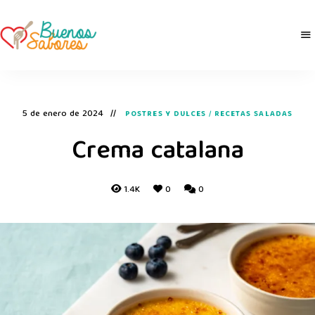
Buenos
derretidosPorLaComida
Sabores
5 de enero de 2024
POSTRES Y DULCES
/
RECETAS SALADAS
Crema catalana
1.4K
0
0