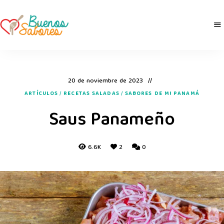
Buenos
derretidosPorLaComida
Sabores
20 de noviembre de 2023
ARTÍCULOS
/
RECETAS SALADAS
/
SABORES DE MI PANAMÁ
Saus Panameño
6.6K
2
0