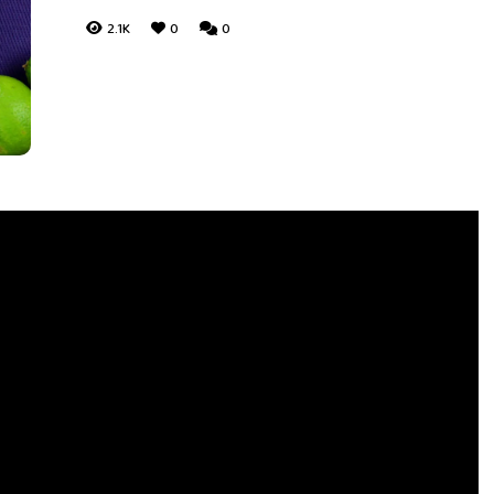
2.1K
0
0