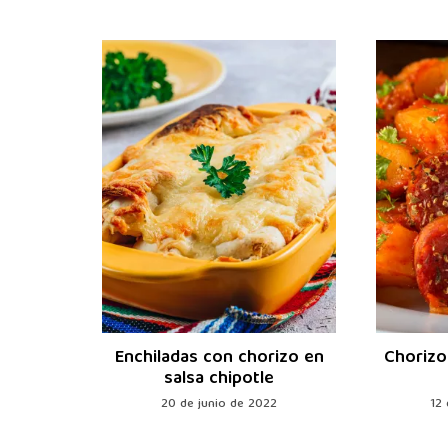
Recetas
Enchiladas con chorizo en
Chorizo
asa
salsa chipotle
5
20 de junio de 2022
12