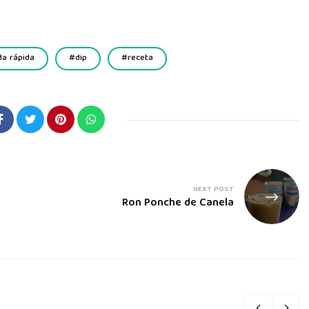
a rápida
dip
receta
NEXT POST
Ron Ponche de Canela