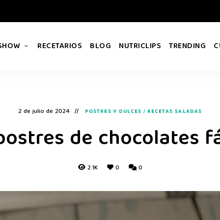
 SHOW
RECETARIOS
BLOG
NUTRICLIPS
TRENDING
C
2 de julio de 2024
POSTRES Y DULCES
/
RECETAS SALADAS
postres de chocolates fá
2.1K
0
0