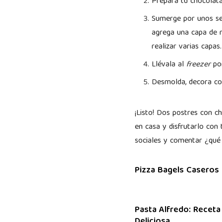
Prepara tu chocolata
Sumerge por unos seg
agrega una capa de re
realizar varias capas
Llévala al
freezer
por
Desmolda, decora con
¡Listo! Dos postres con ch
en casa y disfrutarlo con
sociales y comentar ¿qué
Pizza Bagels Caseros
Pasta Alfredo: Receta
Deliciosa