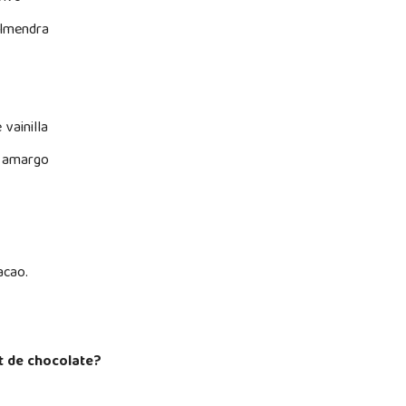
almendra
 vainilla
e amargo
cacao.
.
 de chocolate?