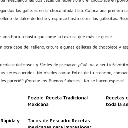
da mezclando las dos tazas de leche tibia y el chocolate en polv
undos las galletas en la chocolatada tibia. Coloca una primera ca
lleno de dulce de leche y esparce hasta cubrir las galletitas. Rep
.
 una hora o hasta que tome la textura que más te guste.
 otra capa del relleno, tritura algunas galletas de chocolate y e
ocolate deliciosos y fáciles de preparar. ¿Cuál va a ser tu favori
 tus seres queridos. No olvides tomar fotos de tu creación, compar
 les pareció? ¡Porque los Buenos Sabores… No se hacen esperar!
Pozole: Receta Tradicional
Recetas c
Mexicana
toda la 
 Rápida y
Tacos de Pescado: Recetas
mexicanas para impresionar