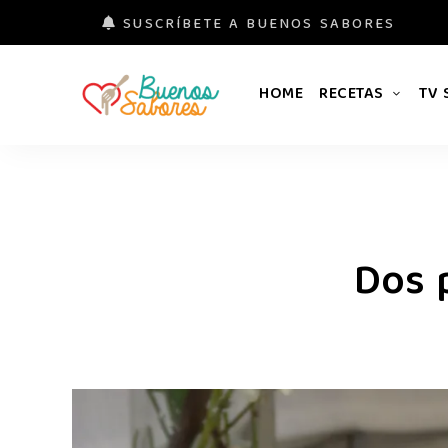
SUSCRÍBETE A BUENOS SABORES
HOME
RECETAS
TV
Buenos
#derretidosPorLaComida
Sabores
Dos 