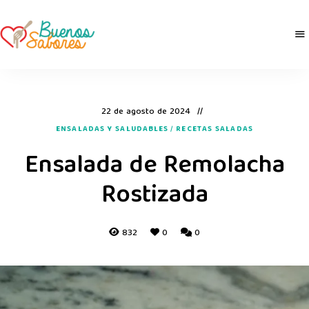
Buenos
derretidosPorLaComida
Sabores
22 de agosto de 2024
ENSALADAS Y SALUDABLES
/
RECETAS SALADAS
Ensalada de Remolacha
Rostizada
832
0
0