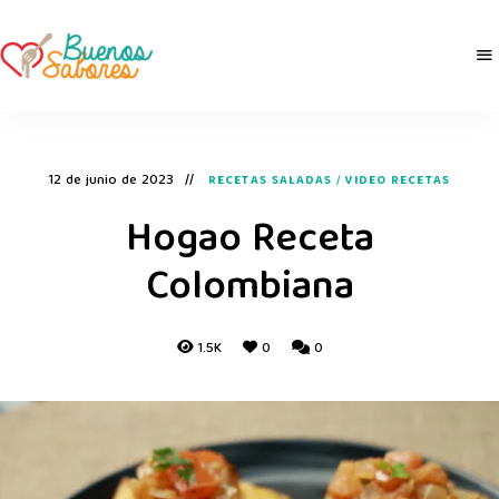
Buenos
derretidosPorLaComida
Sabores
12 de junio de 2023
RECETAS SALADAS
/
VIDEO RECETAS
Hogao Receta
Colombiana
1.5K
0
0