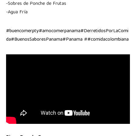
-Sobres de Ponche de Frutas
-Agua Fría
#buencomerpty
#amocomerpanama
#DerretidosPorLaComi
da
#BuenosSaboresPanama
#Panama
#
#comidacolombiana