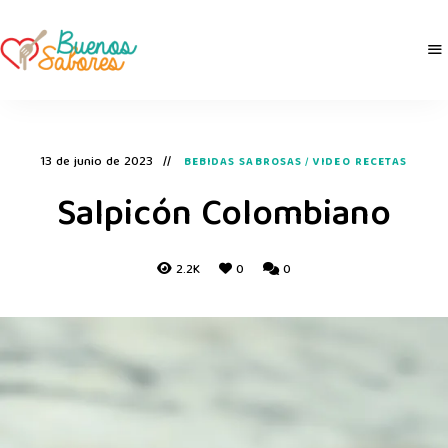
Buenos
derretidosPorLaComida
Sabores
13 de junio de 2023
BEBIDAS SABROSAS
/
VIDEO RECETAS
Salpicón Colombiano
2.2K
0
0