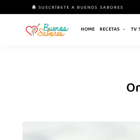
SUSCRÍBETE A BUENOS SABORES
HOME
RECETAS
TV
Buenos
#derretidosPorLaComida
Sabores
On