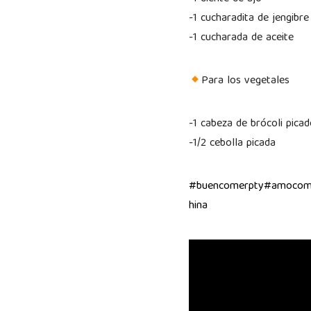
-1 cucharadita de jengibre
-1 cucharada de aceite
Para los vegetales
-1 cabeza de brócoli pica
-1/2 cebolla picada
#buencomerpty
#amocom
hina