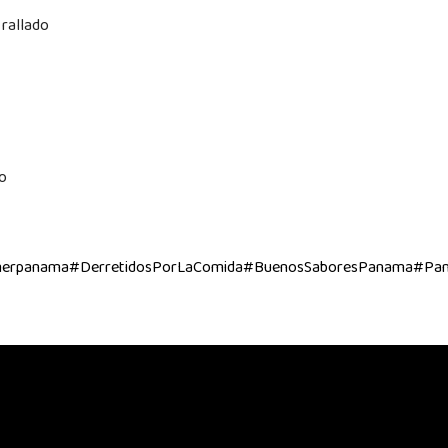
 rallado
do
erpanama
#DerretidosPorLaComida
#BuenosSaboresPanama
#Pa