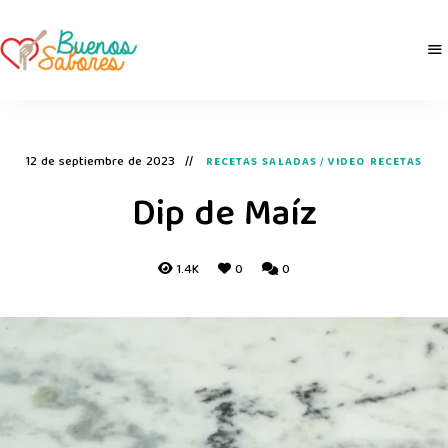
Buenos
derretidosPorLaComida
Sabores
12 de septiembre de 2023
RECETAS SALADAS
/
VIDEO RECETAS
Dip de Maíz
1.4K
0
0