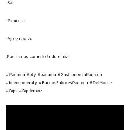
-Sal
-Pimienta
-Ajo en polvo
¡Podríamos comerlo todo el dia!
#Panamá #pty #panama #GastronomiaPanama
#buencomerpty #BuenosSaboresPanama #DelMonte
#Dips #Dipdemaiz