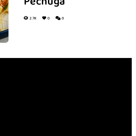
Pechuga
2.7K
0
0